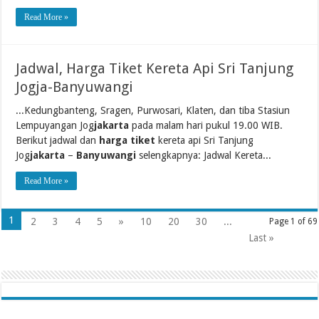
Read More »
Jadwal, Harga Tiket Kereta Api Sri Tanjung
Jogja-Banyuwangi
...Kedungbanteng, Sragen, Purwosari, Klaten, dan tiba Stasiun
Lempuyangan Jog
jakarta
pada malam hari pukul 19.00 WIB.
Berikut jadwal dan
harga tiket
kereta api Sri Tanjung
Jog
jakarta
–
Banyuwangi
selengkapnya: Jadwal Kereta...
Read More »
1
2
3
4
5
»
10
20
30
...
Page 1 of 69
Last »