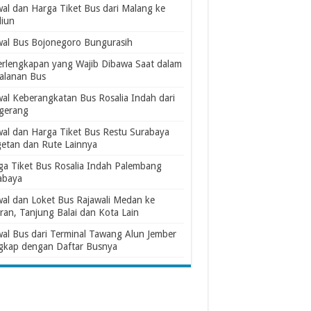
wal dan Harga Tiket Bus dari Malang ke
iun
wal Bus Bojonegoro Bungurasih
erlengkapan yang Wajib Dibawa Saat dalam
jalanan Bus
wal Keberangkatan Bus Rosalia Indah dari
gerang
wal dan Harga Tiket Bus Restu Surabaya
etan dan Rute Lainnya
ga Tiket Bus Rosalia Indah Palembang
abaya
wal dan Loket Bus Rajawali Medan ke
ran, Tanjung Balai dan Kota Lain
wal Bus dari Terminal Tawang Alun Jember
gkap dengan Daftar Busnya