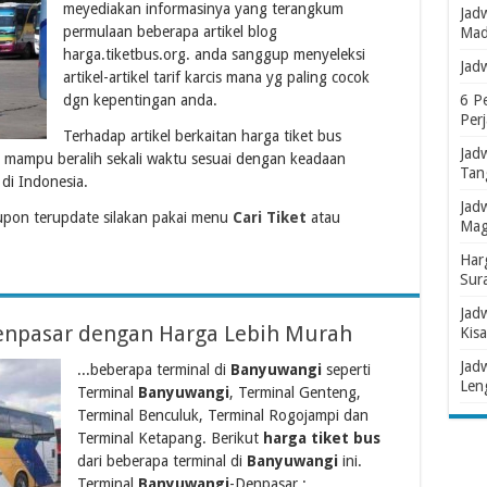
meyediakan informasinya yang terangkum
Jad
permulaan beberapa artikel blog
Mad
harga.tiketbus.org. anda sanggup menyeleksi
Jad
artikel-artikel tarif karcis mana yg paling cocok
dgn kepentingan anda.
6 P
Per
Terhadap artikel berkaitan harga tiket bus
Jad
 mampu beralih sekali waktu sesuai dengan keadaan
Tan
di Indonesia.
Jad
pon terupdate silakan pakai menu
Cari Tiket
atau
Mag
Har
Sur
Jad
npasar dengan Harga Lebih Murah
Kisa
Jad
...beberapa terminal di
Banyuwangi
seperti
Len
Terminal
Banyuwangi
, Terminal Genteng,
Terminal Benculuk, Terminal Rogojampi dan
Terminal Ketapang. Berikut
harga tiket bus
dari beberapa terminal di
Banyuwangi
ini.
Terminal
Banyuwangi
-Denpasar :