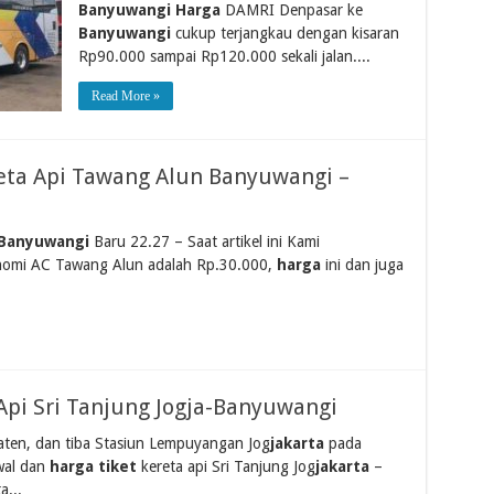
Banyuwangi Harga
DAMRI Denpasar ke
Banyuwangi
cukup terjangkau dengan kisaran
Rp90.000 sampai Rp120.000 sekali jalan....
Read More »
reta Api Tawang Alun Banyuwangi –
Banyuwangi
Baru 22.27 – Saat artikel ini Kami
nomi AC Tawang Alun adalah Rp.30.000,
harga
ini dan juga
 Api Sri Tanjung Jogja-Banyuwangi
aten, dan tiba Stasiun Lempuyangan Jog
jakarta
pada
wal dan
harga tiket
kereta api Sri Tanjung Jog
jakarta
–
a...