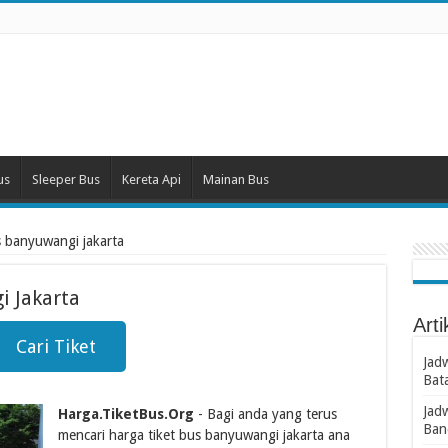
us
Sleeper Bus
Kereta Api
Mainan Bus
s banyuwangi jakarta
i Jakarta
Arti
Cari Tiket
Jad
Bat
Jad
Harga.TiketBus.Org
- Bagi anda yang terus
Ban
mencari harga tiket bus banyuwangi jakarta ana