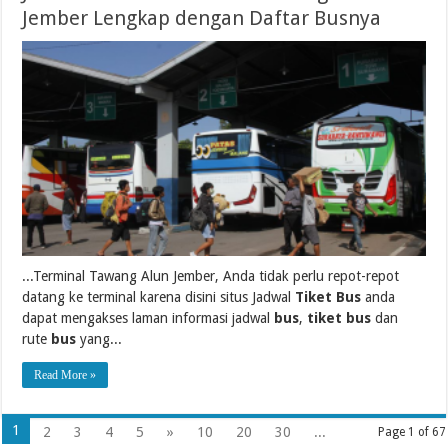
Jember Lengkap dengan Daftar Busnya
...Terminal Tawang Alun Jember, Anda tidak perlu repot-repot
datang ke terminal karena disini situs Jadwal
Tiket Bus
anda
dapat mengakses laman informasi jadwal
bus
,
tiket bus
dan
rute
bus
yang...
Read More »
1
2
3
4
5
»
10
20
30
...
Page 1 of 67