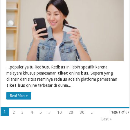
...populer yaitu Red
bus.
Red
bus
ini lebih spesifik karena
melayani khusus pemesanan
tiket
online
bus
. Seperti yang
dilansir dari situs resminya red
Bus
adalah platform pemesanan
tiket bus
online terbesar di dunia,...
Read More »
1
2
3
4
5
»
10
20
30
...
Page 1 of 67
Last »