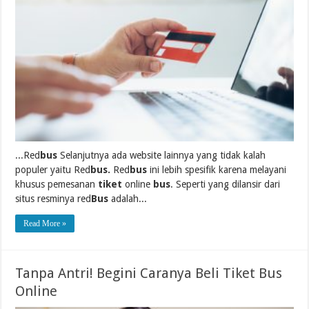
...Red
bus
Selanjutnya ada website lainnya yang tidak kalah
populer yaitu Red
bus.
Red
bus
ini lebih spesifik karena melayani
khusus pemesanan
tiket
online
bus
. Seperti yang dilansir dari
situs resminya red
Bus
adalah...
Read More »
Tanpa Antri! Begini Caranya Beli Tiket Bus
Online