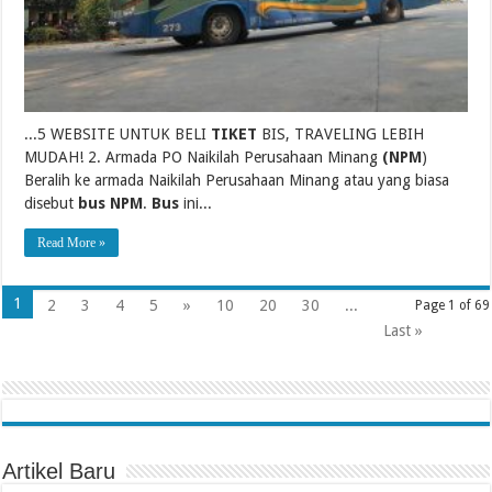
...5 WEBSITE UNTUK BELI
TIKET
BIS, TRAVELING LEBIH
MUDAH! 2. Armada PO Naikilah Perusahaan Minang
(NPM
)
Beralih ke armada Naikilah Perusahaan Minang atau yang biasa
disebut
bus NPM
.
Bus
ini...
Read More »
1
2
3
4
5
»
10
20
30
...
Page 1 of 69
Last »
Artikel Baru