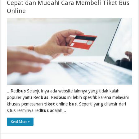
Cepat dan Mudah! Cara Membeli Tiket Bus
Online
...Red
bus
Selanjutnya ada website lainnya yang tidak kalah
populer yaitu Red
bus.
Red
bus
ini lebih spesifik karena melayani
khusus pemesanan
tiket
online
bus
. Seperti yang dilansir dari
situs resminya red
Bus
adalah...
Read More »