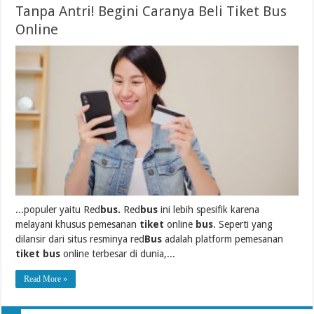
Tanpa Antri! Begini Caranya Beli Tiket Bus
Online
...populer yaitu Red
bus.
Red
bus
ini lebih spesifik karena
melayani khusus pemesanan
tiket
online
bus
. Seperti yang
dilansir dari situs resminya red
Bus
adalah platform pemesanan
tiket bus
online terbesar di dunia,...
Read More »