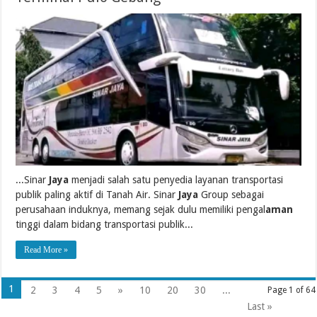
...Sinar
Jaya
menjadi salah satu penyedia layanan transportasi
publik paling aktif di Tanah Air. Sinar
Jaya
Group sebagai
perusahaan induknya, memang sejak dulu memiliki pengal
aman
tinggi dalam bidang transportasi publik...
Read More »
1
2
3
4
5
»
10
20
30
...
Page 1 of 64
Last »