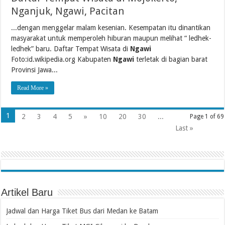
Nganjuk, Ngawi, Pacitan
...dengan menggelar malam kesenian. Kesempatan itu dinantikan
masyarakat untuk memperoleh hiburan maupun melihat “ ledhek-
ledhek” baru. Daftar Tempat Wisata di
Ngawi
Foto:id.wikipedia.org Kabupaten
Ngawi
terletak di bagian barat
Provinsi Jawa...
Read More »
1
2
3
4
5
»
10
20
30
...
Page 1 of 69
Last »
Artikel Baru
Jadwal dan Harga Tiket Bus dari Medan ke Batam