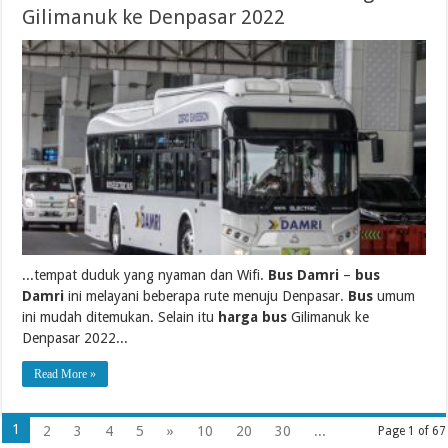
Gilimanuk ke Denpasar 2022
...tempat duduk yang nyaman dan Wifi.
Bus Damri
–
bus
Damri
ini melayani beberapa rute menuju Denpasar.
Bus
umum
ini mudah ditemukan. Selain itu
harga bus
Gilimanuk ke
Denpasar 2022...
Read More »
1
2
3
4
5
»
10
20
30
...
Page 1 of 67