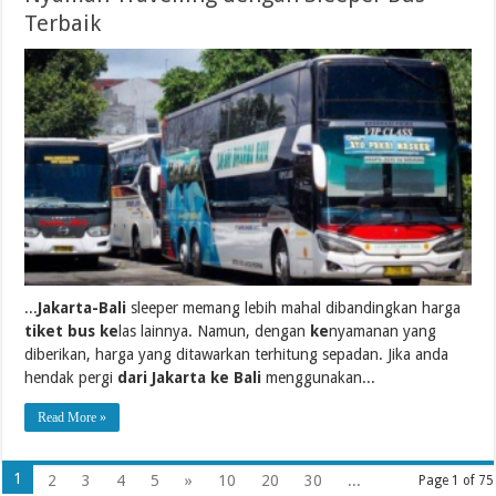
Terbaik
...
Jakarta-Bali
sleeper memang lebih mahal dibandingkan harga
tiket bus ke
las lainnya. Namun, dengan
ke
nyamanan yang
diberikan, harga yang ditawarkan terhitung sepadan. Jika anda
hendak pergi
dari Jakarta ke Bali
menggunakan...
Read More »
1
2
3
4
5
»
10
20
30
...
Page 1 of 75