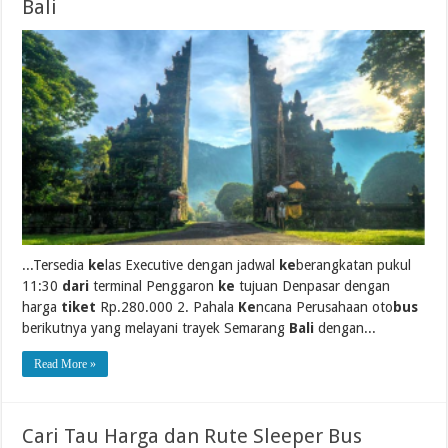
Bali
...Tersedia
ke
las Executive dengan jadwal
ke
berangkatan pukul
11:30
dari
terminal Penggaron
ke
tujuan Denpasar dengan
harga
tiket
Rp.280.000 2. Pahala
Ke
ncana Perusahaan oto
bus
berikutnya yang melayani trayek Semarang
Bali
dengan...
Read More »
Cari Tau Harga dan Rute Sleeper Bus