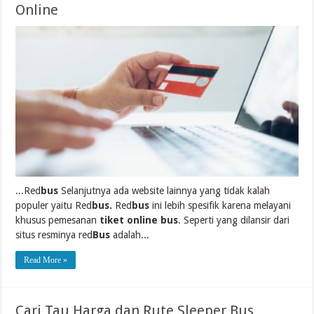
Online
...Red
bus
Selanjutnya ada website lainnya yang tidak kalah
populer yaitu Red
bus.
Red
bus
ini lebih spesifik karena melayani
khusus pemesanan
tiket online bus
. Seperti yang dilansir dari
situs resminya red
Bus
adalah...
Read More »
Cari Tau Harga dan Rute Sleeper Bus