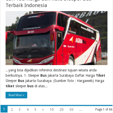
Terbaik Indonesia
...yang bisa dijadikan referensi destinasi tujuan wisata anda
berikutnya. 1. Sleeper
Bus
Jakarta Surabaya Daftar Harga
Tiket
Sleeper
Bus
Jakarta-Surabaya. (Sumber foto : Hargaweb) Harga
tiket
sleeper
bus
di atas...
Read More »
1
2
3
4
5
»
10
20
30
...
Page 1 of 66