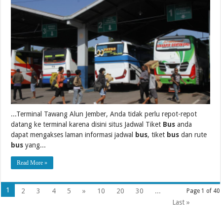
...Terminal Tawang Alun Jember, Anda tidak perlu repot-repot
datang ke terminal karena disini situs Jadwal Tiket
Bus
anda
dapat mengakses laman informasi jadwal
bus
, tiket
bus
dan rute
bus
yang...
Read More »
1
2
3
4
5
»
10
20
30
...
Page 1 of 40
Last »