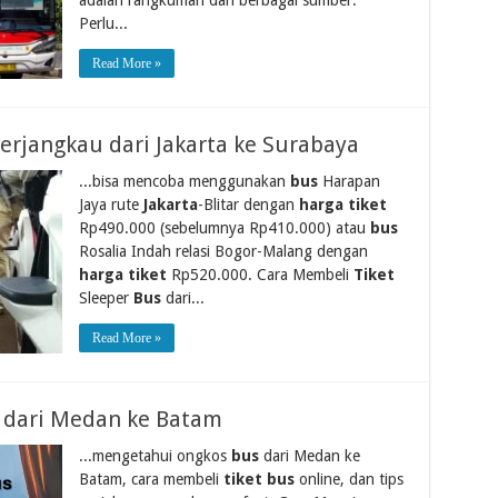
Perlu...
Read More »
erjangkau dari Jakarta ke Surabaya
...bisa mencoba menggunakan
bus
Harapan
Jaya rute
Jakarta
-Blitar dengan
harga tiket
Rp490.000 (sebelumnya Rp410.000) atau
bus
Rosalia Indah relasi Bogor-Malang dengan
harga tiket
Rp520.000. Cara Membeli
Tiket
Sleeper
Bus
dari...
Read More »
s dari Medan ke Batam
...mengetahui ongkos
bus
dari Medan ke
Batam, cara membeli
tiket bus
online, dan tips