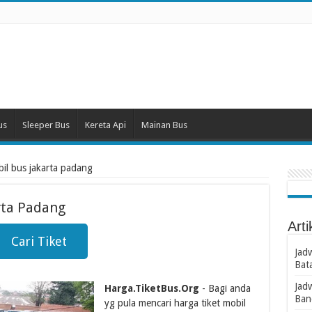
us
Sleeper Bus
Kereta Api
Mainan Bus
bil bus jakarta padang
rta Padang
Arti
Cari Tiket
Jad
Bat
Jad
Harga.TiketBus.Org
- Bagi anda
Ban
yg pula mencari harga tiket mobil