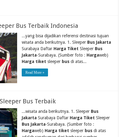
eeper Bus Terbaik Indonesia
...yang bisa dijadikan referensi destinasi tujuan
wisata anda berikutnya. 1. Sleeper
Bus Jakarta
Surabaya Daftar
Harga Tiket
Sleeper
Bus
Jakarta
-Surabaya. (Sumber foto :
Harga
web)
Harga tiket
sleeper
bus
di atas...
Read More »
Sleeper Bus Terbaik
...wisata anda berikutnya. 1. Sleeper
Bus
Jakarta
Surabaya Daftar
Harga Tiket
Sleeper
Bus Jakarta
-Surabaya. (Sumber foto :
Harga
web)
Harga tiket
sleeper
bus
di atas
adalah rangkuman dari berbagai sumber.