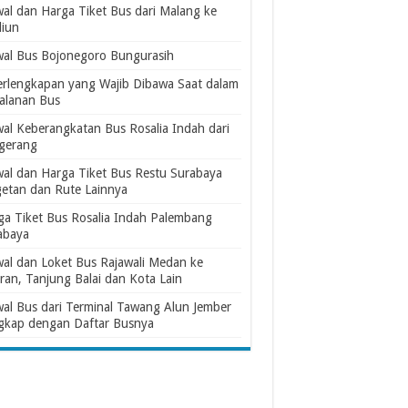
wal dan Harga Tiket Bus dari Malang ke
iun
wal Bus Bojonegoro Bungurasih
erlengkapan yang Wajib Dibawa Saat dalam
jalanan Bus
wal Keberangkatan Bus Rosalia Indah dari
gerang
wal dan Harga Tiket Bus Restu Surabaya
etan dan Rute Lainnya
ga Tiket Bus Rosalia Indah Palembang
abaya
wal dan Loket Bus Rajawali Medan ke
ran, Tanjung Balai dan Kota Lain
wal Bus dari Terminal Tawang Alun Jember
gkap dengan Daftar Busnya