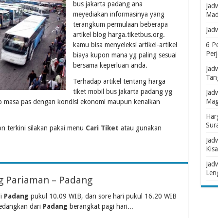
bus jakarta padang ana
Jad
meyediakan informasinya yang
Mad
terangkum permulaan beberapa
Jad
artikel blog harga.tiketbus.org.
kamu bisa menyeleksi artikel-artikel
6 P
Per
biaya kupon mana yg paling sesuai
bersama keperluan anda.
Jad
Tan
Terhadap artikel tentang harga
tiket mobil bus jakarta padang yg
Jad
Mag
 masa pas dengan kondisi ekonomi maupun kenaikan
Har
Sur
 terkini silakan pakai menu
Cari Tiket
atau gunakan
Jad
Kisa
Jad
Len
ng Pariaman – Padang
di
Padang
pukul 10.09 WIB, dan sore hari pukul 16.20 WIB
edangkan dari
Padang
berangkat pagi hari...