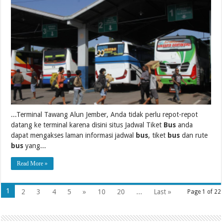
...Terminal Tawang Alun Jember, Anda tidak perlu repot-repot
datang ke terminal karena disini situs Jadwal Tiket
Bus
anda
dapat mengakses laman informasi jadwal
bus
, tiket
bus
dan rute
bus
yang...
Read More »
1
2
3
4
5
»
10
20
...
Last »
Page 1 of 22