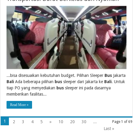
...bisa disesuaikan kebutuhan budget. Pilihan Sleeper
Bus
Jakarta
Bali
Ada beberapa pilihan
bus
sleeper dari Jakarta ke
Bali
. Untuk
tiap PO yang menyediakan
bus
sleeper ini pada dasarnya
memberikan fasilitas...
Read More »
1
2
3
4
5
»
10
20
30
...
Page 1 of 69
Last »