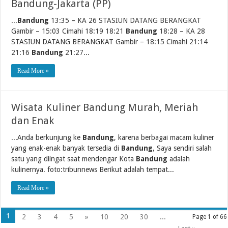
Bandung-Jakarta (PP)
...
Bandung
13:35 – KA 26 STASIUN DATANG BERANGKAT
Gambir – 15:03 Cimahi 18:19 18:21
Bandung
18:28 – KA 28
STASIUN DATANG BERANGKAT Gambir – 18:15 Cimahi 21:14
21:16
Bandung
21:27...
Read More »
Wisata Kuliner Bandung Murah, Meriah
dan Enak
...Anda berkunjung ke
Bandung
, karena berbagai macam kuliner
yang enak-enak banyak tersedia di
Bandung
, Saya sendiri salah
satu yang diingat saat mendengar Kota
Bandung
adalah
kulinernya. foto:tribunnews Berikut adalah tempat...
Read More »
1
2
3
4
5
»
10
20
30
...
Page 1 of 66