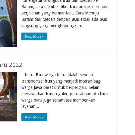
...mengetahui ongkos
bus
dari Medan ke
Batam, cara membeli tiket
bus
online, dan tips
perjalanan yang bermanfaat. Cara Menuju
Batam dari Medan dengan
Bus
Tidak ada
bus
langsung yang menghubungkan...
Read More »
aru 2022
...baru.
Bus
warga baru adalah sebuah
transportasi
bus
yang menjadi incaran bagi
warga Jawa barat untuk berpergian. Selain
menawarkan
bus
reguler, perusahaan oto
bus
warga baru juga senantiasa memberikan
layanan...
Read More »