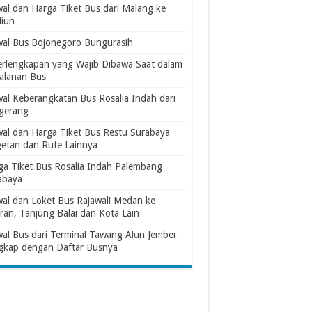
wal dan Harga Tiket Bus dari Malang ke
iun
wal Bus Bojonegoro Bungurasih
erlengkapan yang Wajib Dibawa Saat dalam
jalanan Bus
wal Keberangkatan Bus Rosalia Indah dari
gerang
wal dan Harga Tiket Bus Restu Surabaya
etan dan Rute Lainnya
ga Tiket Bus Rosalia Indah Palembang
abaya
wal dan Loket Bus Rajawali Medan ke
ran, Tanjung Balai dan Kota Lain
wal Bus dari Terminal Tawang Alun Jember
gkap dengan Daftar Busnya