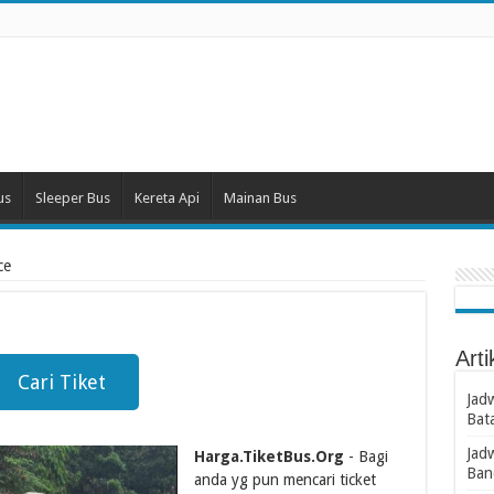
us
Sleeper Bus
Kereta Api
Mainan Bus
ce
Arti
Cari Tiket
Jad
Bat
Jad
Harga.TiketBus.Org
- Bagi
Ban
anda yg pun mencari ticket