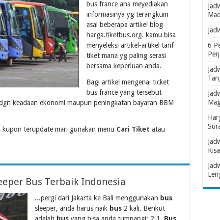
bus france ana meyediakan
Jad
informasinya yg terangkum
Mad
asal beberapa artikel blog
Jad
harga.tiketbus.org. kamu bisa
menyeleksi artikel-artikel tarif
6 P
Per
tiket mana yg paling serasi
bersama keperluan anda.
Jad
Tan
Bagi artikel mengenai ticket
bus france yang tersebut
Jad
Mag
ok dgn keadaan ekonomi maupun peningkatan bayaran BBM
Har
Sur
 kupon terupdate mari gunakan menu
Cari Tiket
atau
Jad
Kisa
Jad
Len
eeper Bus Terbaik Indonesia
...pergi dari Jakarta ke Bali menggunakan
bus
sleeper, anda harus naik
bus
2 kali. Berikut
adalah
bus
yang bisa anda tumpangi: 2.1.
Bus