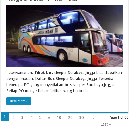
...kenyamanan.
Tiket bus
sleeper Surabaya
Jogja
bisa diapatkan
dengan mudah. Daftar
Bus
Sleeper Surabaya
Jogja
Tersedia
beberapa PO yang menyediakan
bus
sleeper Surabaya
Jogja
.
Setiap PO menyediakan fasilitas yang berbeda....
Read More »
1
2
3
4
5
»
10
20
30
...
Page 1 of 66
Last »