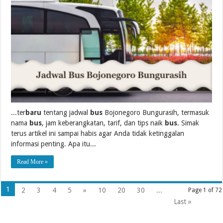
...ter
baru
tentang jadwal
bus
Bojonegoro Bungurasih, termasuk
nama
bus
, jam keberangkatan, tarif, dan tips naik
bus
. Simak
terus artikel ini sampai habis agar Anda tidak ketinggalan
informasi penting. Apa itu...
Read More »
1
2
3
4
5
»
10
20
30
...
Page 1 of 72
Last »