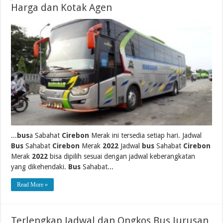
Harga dan Kotak Agen
...
bus
a Sabahat
Cirebon
Merak ini tersedia setiap hari. Jadwal
Bus
Sahabat
Cirebon
Merak
2022
Jadwal
bus
Sahabat
Cirebon
Merak
2022
bisa dipilih sesuai dengan jadwal keberangkatan
yang dikehendaki.
Bus
Sahabat...
Read More »
Terlengkap Jadwal dan Ongkos Bus Jurusan