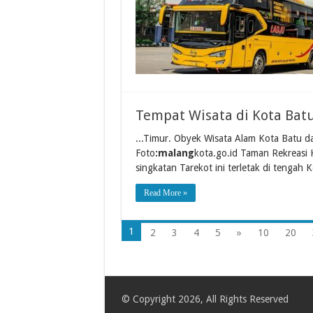
Tempat Wisata di Kota Bat
...Timur. Obyek Wisata Alam Kota Batu 
Foto
:malang
kota.go.id Taman Rekreasi
singkatan Tarekot ini terletak di tengah K
Read More »
1
2
3
4
5
»
10
20
© Copyright 2026, All Rights Reserved