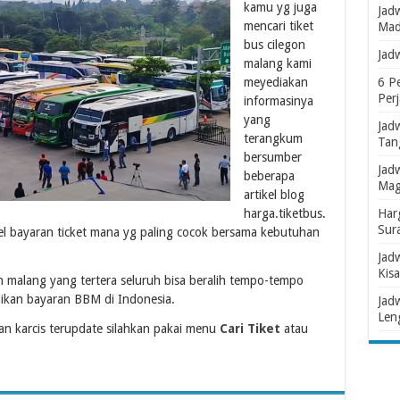
kamu yg juga
Jad
mencari tiket
Mad
bus cilegon
Jad
malang kami
meyediakan
6 P
Per
informasinya
yang
Jad
terangkum
Tan
bersumber
Jad
beberapa
Mag
artikel blog
harga.tiketbus.
Har
Sur
kel bayaran ticket mana yg paling cocok bersama kebutuhan
Jad
Kisa
n malang yang tertera seluruh bisa beralih tempo-tempo
ikan bayaran BBM di Indonesia.
Jad
Len
 karcis terupdate silahkan pakai menu
Cari Tiket
atau