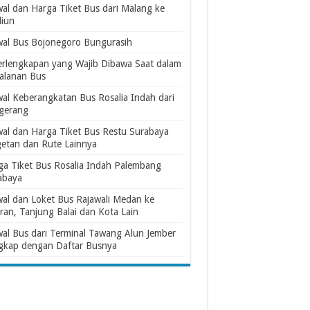
wal dan Harga Tiket Bus dari Malang ke
iun
wal Bus Bojonegoro Bungurasih
erlengkapan yang Wajib Dibawa Saat dalam
jalanan Bus
wal Keberangkatan Bus Rosalia Indah dari
gerang
wal dan Harga Tiket Bus Restu Surabaya
etan dan Rute Lainnya
ga Tiket Bus Rosalia Indah Palembang
abaya
wal dan Loket Bus Rajawali Medan ke
ran, Tanjung Balai dan Kota Lain
wal Bus dari Terminal Tawang Alun Jember
gkap dengan Daftar Busnya