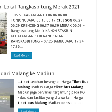
pi Lokal Rangkasbitung Merak 2021
...05.53 KARANGANTU 06.06 06.08
TONJONGBARU 06.15 06.17
CILEGON
06.27
06.29 KRENCENG 06.37 06.39 MERAK 06.53 –
Rangkasbitung Merak KA 424 STASIUN
KEDATANGAN KEBERANGKATAN
RANGKASBITUNG – 07.25 JAMBUBARU 17.34
17.36...
Read More »
s dari Malang ke Madiun
...
tiket
sebelum berangkat. Harga
Tiket Bus
Malang
Madiun Harga
tiket bus Malang
Madiun juga bervariasi tergantung pada PO,
kelas, dan fasilitas yang ditawarkan. Harga
tiket bus Malang
Madiun berkisar antara...
Read More »