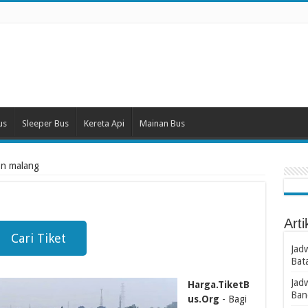
us
Sleeper Bus
Kereta Api
Mainan Bus
gon malang
Arti
Cari Tiket
Jad
Bat
Jad
Harga.TiketB
Ban
us.Org
- Bagi