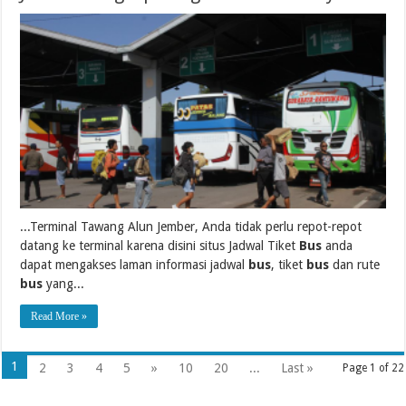
...Terminal Tawang Alun Jember, Anda tidak perlu repot-repot
datang ke terminal karena disini situs Jadwal Tiket
Bus
anda
dapat mengakses laman informasi jadwal
bus
, tiket
bus
dan rute
bus
yang...
Read More »
1
2
3
4
5
»
10
20
...
Last »
Page 1 of 22