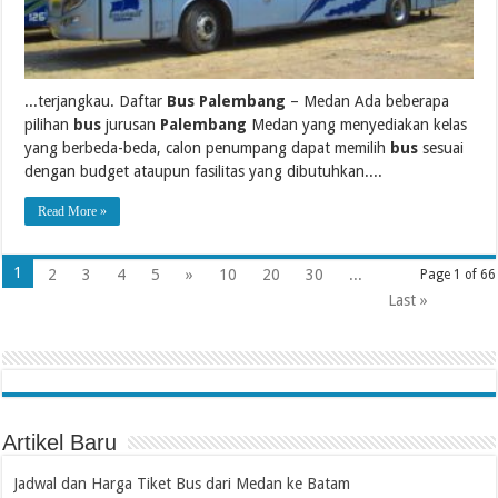
...terjangkau. Daftar
Bus Palembang
– Medan Ada beberapa
pilihan
bus
jurusan
Palembang
Medan yang menyediakan kelas
yang berbeda-beda, calon penumpang dapat memilih
bus
sesuai
dengan budget ataupun fasilitas yang dibutuhkan....
Read More »
1
2
3
4
5
»
10
20
30
...
Page 1 of 66
Last »
Artikel Baru
Jadwal dan Harga Tiket Bus dari Medan ke Batam