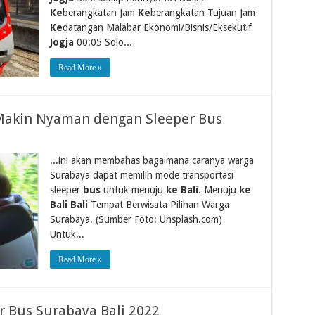
Ke
berangkatan Jam
Ke
berangkatan Tujuan Jam
Ke
datangan Malabar Ekonomi/Bisnis/Eksekutif
Jogja
00:05 Solo...
Read More »
i Makin Nyaman dengan Sleeper Bus
...ini akan membahas bagaimana caranya warga
Surabaya dapat memilih mode transportasi
sleeper
bus
untuk menuju
ke Bali
. Menuju
ke
Bali Bali
Tempat Berwisata Pilihan Warga
Surabaya. (Sumber Foto: Unsplash.com)
Untuk...
Read More »
er Bus Surabaya Bali 2022