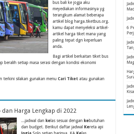
bus bali ke jogja aku
Jad
meyediakan informasinya yg
Mad
terangkum alamat beberapa
Jad
artikel blog harga.tiketbus.org.
kamu dapat menyeleksi artikel-
6 P
Per
artikel harga tiket mana yang
paling tepat dgn keperluan
Jad
anda.
Tan
Bagi artikel berkaitan tiket bus
Jad
Mag
up beralih setiap masa serasi dengan kondisi ekonomi
Har
Sur
 terkini silakan gunakan menu
Cari Tiket
atau gunakan
Jad
Kisa
Jad
Len
lo dan Harga Lengkap di 2022
...jadwal dan
ke
las sesuai dengan
ke
butuhan
dan budget. Berikut daftar jadwal
Ke
reta api
Jogja
Solo setiap harinya. KA
Ke
las