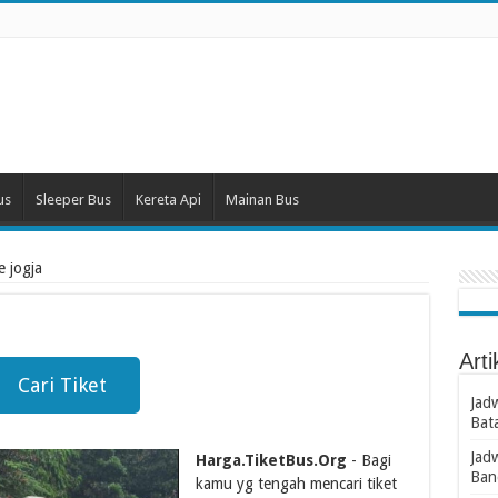
us
Sleeper Bus
Kereta Api
Mainan Bus
e jogja
Arti
Cari Tiket
Jad
Bat
Jad
Harga.TiketBus.Org
- Bagi
Ban
kamu yg tengah mencari tiket