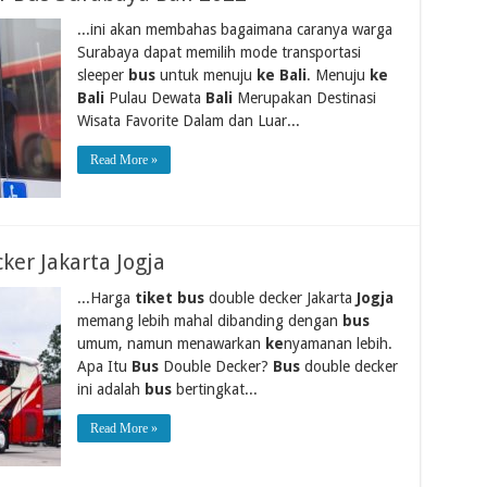
...ini akan membahas bagaimana caranya warga
Surabaya dapat memilih mode transportasi
sleeper
bus
untuk menuju
ke Bali
. Menuju
ke
Bali
Pulau Dewata
Bali
Merupakan Destinasi
Wisata Favorite Dalam dan Luar...
Read More »
ker Jakarta Jogja
...Harga
tiket bus
double decker Jakarta
Jogja
memang lebih mahal dibanding dengan
bus
umum, namun menawarkan
ke
nyamanan lebih.
Apa Itu
Bus
Double Decker?
Bus
double decker
ini adalah
bus
bertingkat...
Read More »