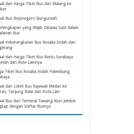
wal dan Harga Tiket Bus dari Malang ke
iun
wal Bus Bojonegoro Bungurasih
erlengkapan yang Wajib Dibawa Saat dalam
jalanan Bus
wal Keberangkatan Bus Rosalia Indah dari
gerang
wal dan Harga Tiket Bus Restu Surabaya
etan dan Rute Lainnya
ga Tiket Bus Rosalia Indah Palembang
abaya
wal dan Loket Bus Rajawali Medan ke
ran, Tanjung Balai dan Kota Lain
wal Bus dari Terminal Tawang Alun Jember
gkap dengan Daftar Busnya