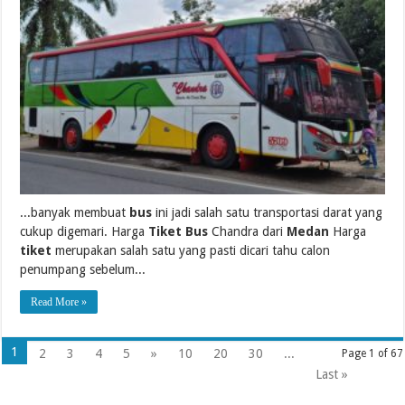
...banyak membuat
bus
ini jadi salah satu transportasi darat yang
cukup digemari. Harga
Tiket Bus
Chandra dari
Medan
Harga
tiket
merupakan salah satu yang pasti dicari tahu calon
penumpang sebelum...
Read More »
1
2
3
4
5
»
10
20
30
...
Page 1 of 67
Last »