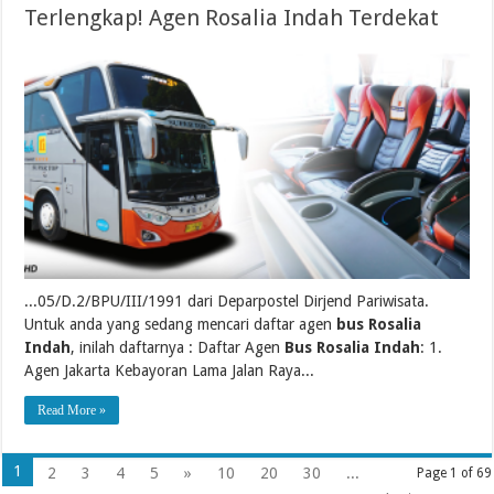
Terlengkap! Agen Rosalia Indah Terdekat
...05/D.2/BPU/III/1991 dari Deparpostel Dirjend Pariwisata.
Untuk anda yang sedang mencari daftar agen
bus Rosalia
Indah
, inilah daftarnya : Daftar Agen
Bus Rosalia Indah
: 1.
Agen Jakarta Kebayoran Lama Jalan Raya...
Read More »
1
2
3
4
5
»
10
20
30
...
Page 1 of 69