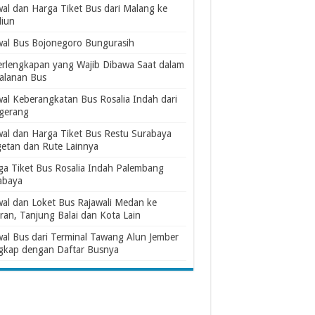
wal dan Harga Tiket Bus dari Malang ke
iun
wal Bus Bojonegoro Bungurasih
erlengkapan yang Wajib Dibawa Saat dalam
jalanan Bus
wal Keberangkatan Bus Rosalia Indah dari
gerang
wal dan Harga Tiket Bus Restu Surabaya
etan dan Rute Lainnya
ga Tiket Bus Rosalia Indah Palembang
abaya
wal dan Loket Bus Rajawali Medan ke
ran, Tanjung Balai dan Kota Lain
wal Bus dari Terminal Tawang Alun Jember
gkap dengan Daftar Busnya