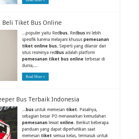
 Beli Tiket Bus Online
...populer yaitu Red
bus.
Red
bus
ini lebih
spesifik karena melayani khusus
pemesanan
tiket online bus
. Seperti yang dilansir dari
situs resminya red
Bus
adalah platform
pemesanan tiket bus online
terbesar di
dunia,...
Read More »
eeper Bus Terbaik Indonesia
...
bus
untuk memesan
tiket
. Pasalnya,
sebagian besar PO menawarkan kemudahan
pemesanan
lewat
online
. Berikut beberapa
panduan yang dapat diperhatikan saat
memesan
tiket
semua kelas, termasuk untuk