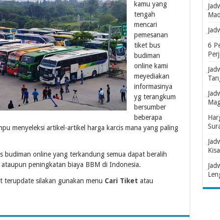
kamu yang
Jad
tengah
Mad
mencari
Jad
pemesanan
tiket bus
6 P
Per
budiman
online kami
Jad
meyediakan
Tan
informasinya
Jad
yg terangkum
Mag
bersumber
beberapa
Har
Sur
pu menyeleksi artikel-artikel harga karcis mana yang paling
Jad
Kisa
us budiman online yang terkandung semua dapat beralih
 ataupun peningkatan biaya BBM di Indonesia.
Jad
Len
et terupdate silakan gunakan menu
Cari Tiket
atau