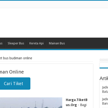
us
Sleeper Bus
Kereta Api
Mainan Bus
et bus budiman online
man Online
Arti
Cari Tiket
Jad
Bat
Jad
Harga.TiketB
Ban
us.Org
- Bagi