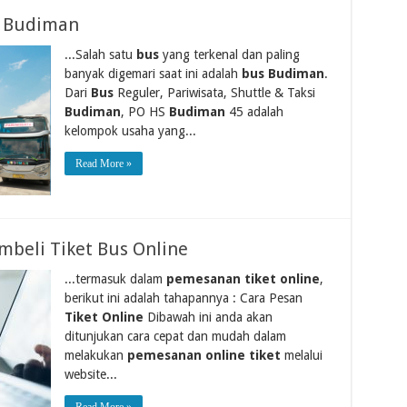
s Budiman
...Salah satu
bus
yang terkenal dan paling
banyak digemari saat ini adalah
bus Budiman
.
Dari
Bus
Reguler, Pariwisata, Shuttle & Taksi
Budiman
, PO HS
Budiman
45 adalah
kelompok usaha yang...
Read More »
beli Tiket Bus Online
...termasuk dalam
pemesanan tiket online
,
berikut ini adalah tahapannya : Cara Pesan
Tiket Online
Dibawah ini anda akan
ditunjukan cara cepat dan mudah dalam
melakukan
pemesanan online tiket
melalui
website...
Read More »