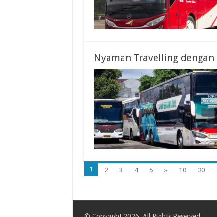
Nyaman Travelling dengan 
1
2
3
4
5
»
10
20
© Copyright 2026, All Rights Reserved