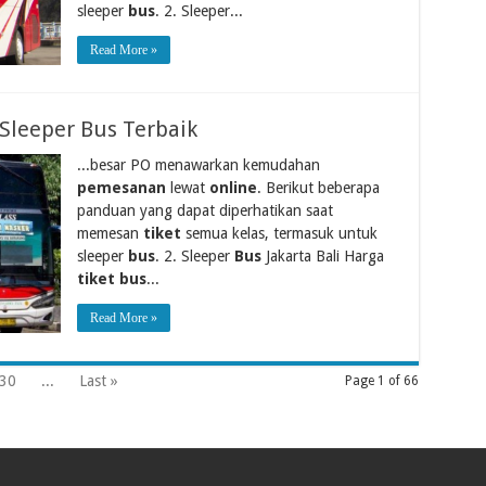
sleeper
bus
. 2. Sleeper...
Read More »
Sleeper Bus Terbaik
...besar PO menawarkan kemudahan
pemesanan
lewat
online
. Berikut beberapa
panduan yang dapat diperhatikan saat
memesan
tiket
semua kelas, termasuk untuk
sleeper
bus
. 2. Sleeper
Bus
Jakarta Bali Harga
tiket bus
...
Read More »
30
...
Last »
Page 1 of 66