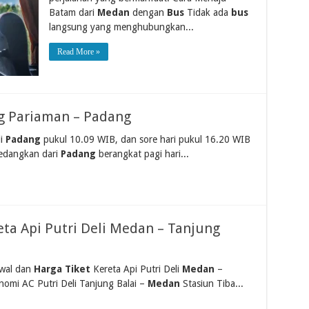
Batam dari
Medan
dengan
Bus
Tidak ada
bus
langsung yang menghubungkan...
Read More »
ng Pariaman – Padang
di
Padang
pukul 10.09 WIB, dan sore hari pukul 16.20 WIB
edangkan dari
Padang
berangkat pagi hari...
eta Api Putri Deli Medan – Tanjung
dwal dan
Harga Tiket
Kereta Api Putri Deli
Medan
–
nomi AC Putri Deli Tanjung Balai –
Medan
Stasiun Tiba...