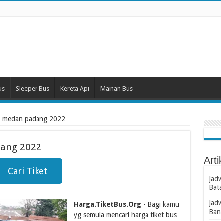
us
Sleeper Bus
Kereta Api
Mainan Bus
bus medan padang 2022
dang 2022
Arti
Cari Tiket
Jad
Bat
Jad
Harga.TiketBus.Org
- Bagi kamu
Ban
yg semula mencari harga tiket bus