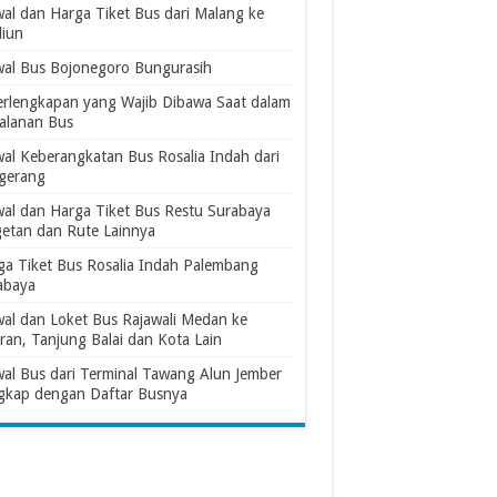
wal dan Harga Tiket Bus dari Malang ke
iun
wal Bus Bojonegoro Bungurasih
erlengkapan yang Wajib Dibawa Saat dalam
jalanan Bus
wal Keberangkatan Bus Rosalia Indah dari
gerang
wal dan Harga Tiket Bus Restu Surabaya
etan dan Rute Lainnya
ga Tiket Bus Rosalia Indah Palembang
abaya
wal dan Loket Bus Rajawali Medan ke
ran, Tanjung Balai dan Kota Lain
wal Bus dari Terminal Tawang Alun Jember
gkap dengan Daftar Busnya