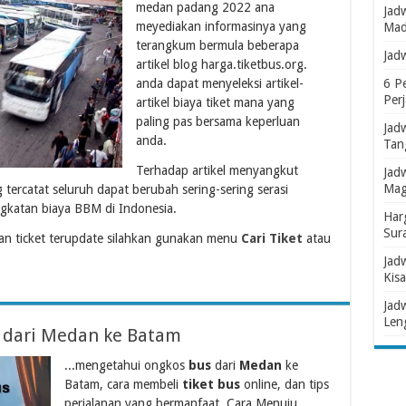
medan padang 2022 ana
Jad
meyediakan informasinya yang
Mad
terangkum bermula beberapa
Jad
artikel blog harga.tiketbus.org.
anda dapat menyeleksi artikel-
6 P
Per
artikel biaya tiket mana yang
paling pas bersama keperluan
Jad
anda.
Tan
Terhadap artikel menyangkut
Jad
Mag
ercatat seluruh dapat berubah sering-sering serasi
katan biaya BBM di Indonesia.
Har
Sur
n ticket terupdate silahkan gunakan menu
Cari Tiket
atau
Jad
Kisa
Jad
Len
s dari Medan ke Batam
...mengetahui ongkos
bus
dari
Medan
ke
Batam, cara membeli
tiket bus
online, dan tips
perjalanan yang bermanfaat. Cara Menuju