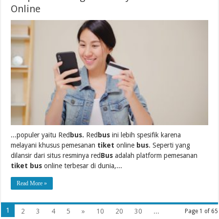
Online
...populer yaitu Red
bus.
Red
bus
ini lebih spesifik karena
melayani khusus pemesanan
tiket
online
bus
. Seperti yang
dilansir dari situs resminya red
Bus
adalah platform pemesanan
tiket bus
online terbesar di dunia,...
Read More »
1
2
3
4
5
»
10
20
30
...
Page 1 of 65