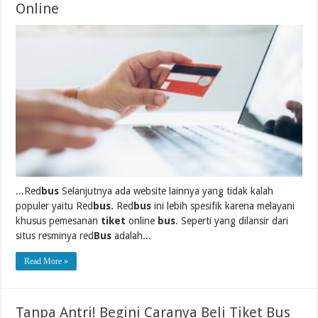
Online
...Red
bus
Selanjutnya ada website lainnya yang tidak kalah
populer yaitu Red
bus.
Red
bus
ini lebih spesifik karena melayani
khusus pemesanan
tiket
online
bus
. Seperti yang dilansir dari
situs resminya red
Bus
adalah...
Read More »
Tanpa Antri! Begini Caranya Beli Tiket Bus