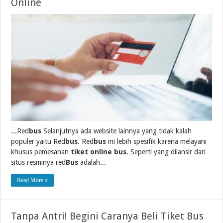
Online
...Red
bus
Selanjutnya ada website lainnya yang tidak kalah
populer yaitu Red
bus.
Red
bus
ini lebih spesifik karena melayani
khusus pemesanan
tiket online bus
. Seperti yang dilansir dari
situs resminya red
Bus
adalah...
Read More »
Tanpa Antri! Begini Caranya Beli Tiket Bus