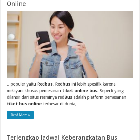
Online
...populer yaitu Red
bus.
Red
bus
ini lebih spesifik karena
melayani khusus pemesanan
tiket online bus
. Seperti yang
dilansir dari situs resminya red
Bus
adalah platform pemesanan
tiket bus online
terbesar di dunia,...
Read More »
Terlengkap Jadwal Keberangkatan Bus