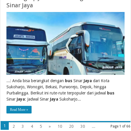
Sinar Jaya
...: Anda bisa berangkat dengan
bus
Sinar
Jaya
dari Kota
Sukoharjo, Wonogiri, Bekasi, Purworejo, Depok, hingga
Purbalingga. Berikut ini rute-rute terpopuler dari jadwal
bus
Sinar
Jaya
: Jadwal Sinar
Jaya
Sukoharjo...
Read More »
1
2
3
4
5
»
10
20
30
...
Page 1 of 66