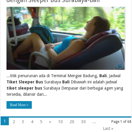
...titik penurunan ada di Terminal Mengwi Badung,
Bali
. Jadwal
Tiket Sleeper Bus
Surabaya
Bali
Dibawah ini adalah jadwal
tiket sleeper bus
Surabaya Denpasar dari berbagai agen yang
tersedia, dilansir dari...
Read More »
1
2
3
4
5
»
10
20
30
...
Page 1 of 68
Last »