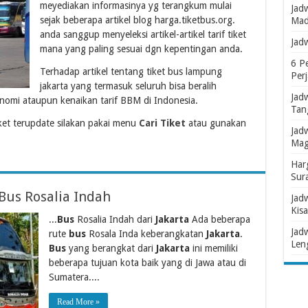
meyediakan informasinya yg terangkum mulai
Jad
sejak beberapa artikel blog harga.tiketbus.org.
Mad
anda sanggup menyeleksi artikel-artikel tarif tiket
Jad
mana yang paling sesuai dgn kepentingan anda.
6 P
Terhadap artikel tentang tiket bus lampung
Per
jakarta yang termasuk seluruh bisa beralih
Jad
omi ataupun kenaikan tarif BBM di Indonesia.
Tan
et terupdate silakan pakai menu
Cari Tiket
atau gunakan
Jad
Mag
Har
Sur
Bus Rosalia Indah
Jad
Kisa
...
Bus
Rosalia Indah dari
Jakarta
Ada beberapa
Jad
rute
bus
Rosala Inda keberangkatan
Jakarta
.
Len
Bus
yang berangkat dari
Jakarta
ini memiliki
beberapa tujuan kota baik yang di Jawa atau di
Sumatera....
Read More »