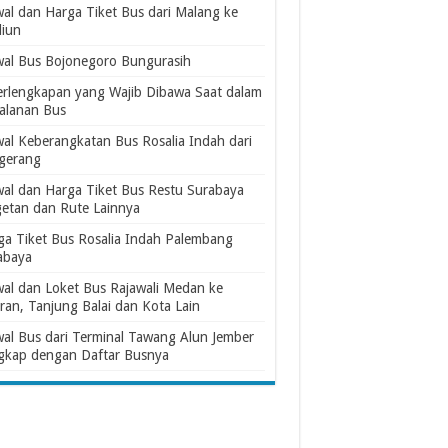
wal dan Harga Tiket Bus dari Malang ke
iun
wal Bus Bojonegoro Bungurasih
erlengkapan yang Wajib Dibawa Saat dalam
jalanan Bus
wal Keberangkatan Bus Rosalia Indah dari
gerang
wal dan Harga Tiket Bus Restu Surabaya
etan dan Rute Lainnya
ga Tiket Bus Rosalia Indah Palembang
abaya
wal dan Loket Bus Rajawali Medan ke
ran, Tanjung Balai dan Kota Lain
wal Bus dari Terminal Tawang Alun Jember
gkap dengan Daftar Busnya