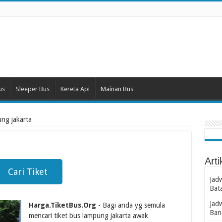
us
Sleeper Bus
Kereta Api
Mainan Bus
ung jakarta
Arti
Cari Tiket
Jad
Bat
Jad
Harga.TiketBus.Org
- Bagi anda yg semula
Ban
mencari tiket bus lampung jakarta awak