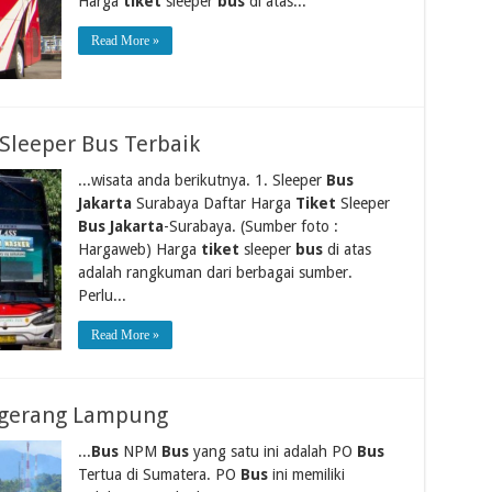
Harga
tiket
sleeper
bus
di atas...
Read More »
Sleeper Bus Terbaik
...wisata anda berikutnya. 1. Sleeper
Bus
Jakarta
Surabaya Daftar Harga
Tiket
Sleeper
Bus Jakarta
-Surabaya. (Sumber foto :
Hargaweb) Harga
tiket
sleeper
bus
di atas
adalah rangkuman dari berbagai sumber.
Perlu...
Read More »
ngerang Lampung
...
Bus
NPM
Bus
yang satu ini adalah PO
Bus
Tertua di Sumatera. PO
Bus
ini memiliki