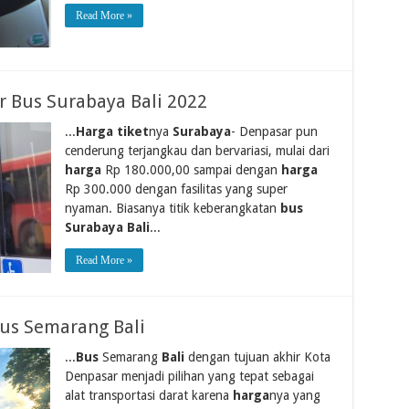
Read More »
er Bus Surabaya Bali 2022
...
Harga tiket
nya
Surabaya
- Denpasar pun
cenderung terjangkau dan bervariasi, mulai dari
harga
Rp 180.000,00 sampai dengan
harga
Rp 300.000 dengan fasilitas yang super
nyaman. Biasanya titik keberangkatan
bus
Surabaya Bali
...
Read More »
Bus Semarang Bali
...
Bus
Semarang
Bali
dengan tujuan akhir Kota
Denpasar menjadi pilihan yang tepat sebagai
alat transportasi darat karena
harga
nya yang