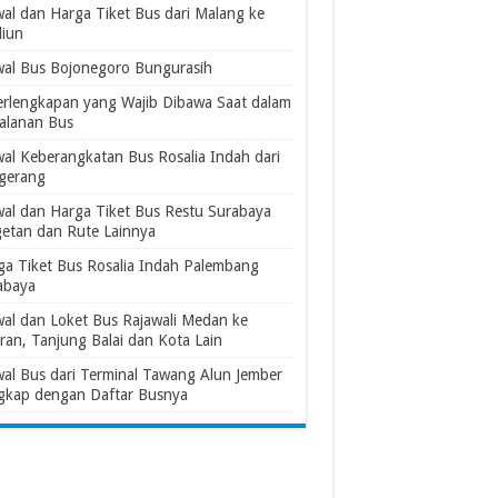
wal dan Harga Tiket Bus dari Malang ke
iun
wal Bus Bojonegoro Bungurasih
erlengkapan yang Wajib Dibawa Saat dalam
jalanan Bus
wal Keberangkatan Bus Rosalia Indah dari
gerang
wal dan Harga Tiket Bus Restu Surabaya
etan dan Rute Lainnya
ga Tiket Bus Rosalia Indah Palembang
abaya
wal dan Loket Bus Rajawali Medan ke
ran, Tanjung Balai dan Kota Lain
wal Bus dari Terminal Tawang Alun Jember
gkap dengan Daftar Busnya