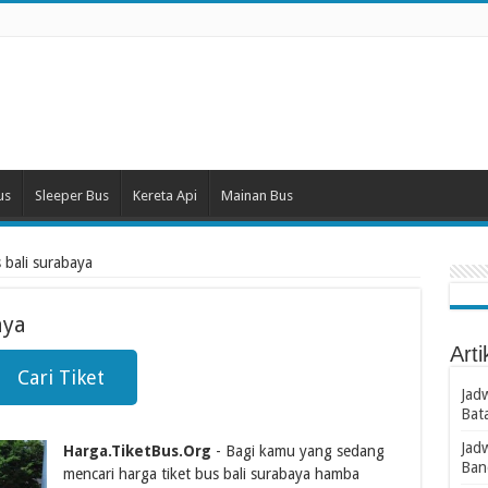
us
Sleeper Bus
Kereta Api
Mainan Bus
s bali surabaya
aya
Arti
Cari Tiket
Jad
Bat
Jad
Harga.TiketBus.Org
- Bagi kamu yang sedang
Ban
mencari harga tiket bus bali surabaya hamba