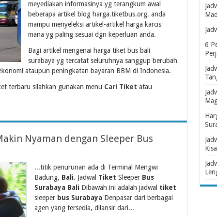
meyediakan informasinya yg terangkum awal
Jad
beberapa artikel blog harga.tiketbus.org. anda
Mad
mampu menyeleksi artikel-artikel harga karcis
Jad
mana yg paling sesuai dgn keperluan anda.
6 P
Bagi artikel mengenai harga tiket bus bali
Per
surabaya yg tercatat seluruhnya sanggup berubah
Jad
ekonomi ataupun peningkatan bayaran BBM di Indonesia.
Tan
ket terbaru silahkan gunakan menu
Cari Tiket
atau
Jad
Mag
Har
Sur
i Makin Nyaman dengan Sleeper Bus
Jad
Kisa
Jad
...titik penurunan ada di Terminal Mengwi
Len
Badung,
Bali
. Jadwal
Tiket
Sleeper
Bus
Surabaya Bali
Dibawah ini adalah jadwal
tiket
sleeper
bus Surabaya
Denpasar dari berbagai
agen yang tersedia, dilansir dari...