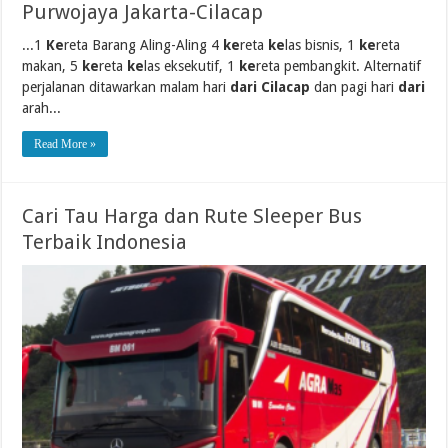
Purwojaya Jakarta-Cilacap
...1
Ke
reta Barang Aling-Aling 4
ke
reta
ke
las bisnis, 1
ke
reta
makan, 5
ke
reta
ke
las eksekutif, 1
ke
reta pembangkit. Alternatif
perjalanan ditawarkan malam hari
dari Cilacap
dan pagi hari
dari
arah...
Read More »
Cari Tau Harga dan Rute Sleeper Bus
Terbaik Indonesia