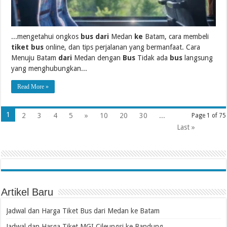
...mengetahui ongkos
bus dari
Medan
ke
Batam, cara membeli
tiket bus
online, dan tips perjalanan yang bermanfaat. Cara
Menuju Batam
dari
Medan dengan
Bus
Tidak ada
bus
langsung
yang menghubungkan...
Read More »
1
2
3
4
5
»
10
20
30
...
Page 1 of 75
Last »
Artikel Baru
Jadwal dan Harga Tiket Bus dari Medan ke Batam
Jadwal dan Harga Tiket MGI Cileungsi ke Bandung