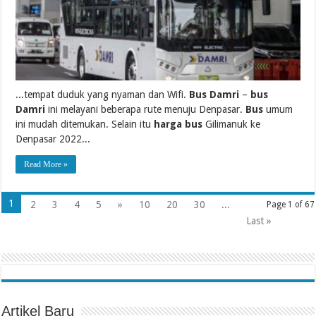
...tempat duduk yang nyaman dan Wifi.
Bus Damri
–
bus
Damri
ini melayani beberapa rute menuju Denpasar.
Bus
umum
ini mudah ditemukan. Selain itu
harga bus
Gilimanuk ke
Denpasar 2022...
Read More »
1
2
3
4
5
»
10
20
30
...
Page 1 of 67
Last »
Artikel Baru