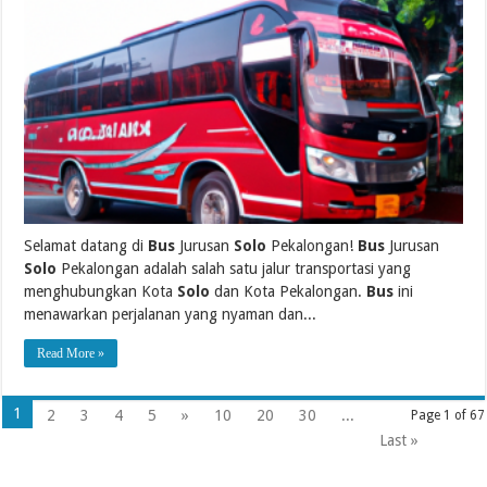
Selamat datang di
Bus
Jurusan
Solo
Pekalongan!
Bus
Jurusan
Solo
Pekalongan adalah salah satu jalur transportasi yang
menghubungkan Kota
Solo
dan Kota Pekalongan.
Bus
ini
menawarkan perjalanan yang nyaman dan...
Read More »
1
2
3
4
5
»
10
20
30
...
Page 1 of 67
Last »