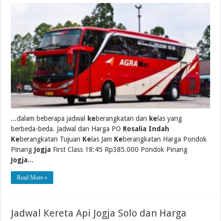
...dalam beberapa jadwal
ke
berangkatan dan
ke
las yang
berbeda-beda. Jadwal dan Harga PO
Rosalia Indah
Ke
berangkatan Tujuan
Ke
las Jam
Ke
berangkatan Harga Pondok
Pinang
Jogja
First Class 18:45 Rp385.000 Pondok Pinang
Jogja
...
Read More »
Jadwal Kereta Api Jogja Solo dan Harga