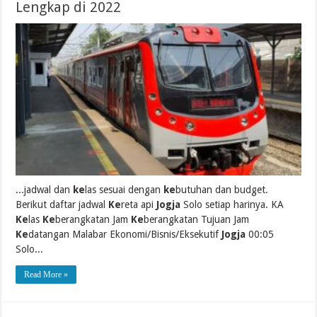
Lengkap di 2022
...jadwal dan
ke
las sesuai dengan
ke
butuhan dan budget.
Berikut daftar jadwal
Ke
reta api
Jogja
Solo setiap harinya. KA
Ke
las
Ke
berangkatan Jam
Ke
berangkatan Tujuan Jam
Ke
datangan Malabar Ekonomi/Bisnis/Eksekutif
Jogja
00:05
Solo...
Read More »