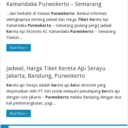
Kamandaka Purwokerto – Semarang
...dan berkahir di Stasiun
Purwokerto
. Berikut informasi
selengkapnya tentang Jadwal dan Harga
Tiket Ke
reta Api
Kamandaka
Purwokerto
– Semarang (pulang-pergi) Jadwal
Ke
reta Api Ekonomi AC Kamandaka
Purwokerto
– Semarang
Stasiun...
Read More »
Jadwal, Harga Tiket Kereta Api Serayu
Jakarta, Bandung, Purwokerto
Ke
reta api Serayu adalah
ke
reta api
ke
las ekonomi yang
dioperasikan oleh PT KAI untuk melayani penumpang
ke
reta api
dengan rute Jakarta –
Purwokerto
melalui Bandung dengan dua
kali pemberangkatan, pagi...
Read More »