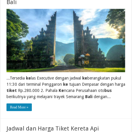
Bali
...Tersedia
ke
las Executive dengan jadwal
ke
berangkatan pukul
11:30 dari terminal Penggaron
ke
tujuan Denpasar dengan harga
tiket
Rp.280.000 2. Pahala
Ke
ncana Perusahaan oto
bus
berikutnya yang melayani trayek Semarang
Bali
dengan...
Read More »
Jadwal dan Harga Tiket Kereta Api