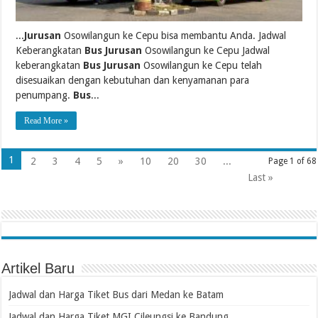
...
Jurusan
Osowilangun ke Cepu bisa membantu Anda. Jadwal
Keberangkatan
Bus Jurusan
Osowilangun ke Cepu Jadwal
keberangkatan
Bus Jurusan
Osowilangun ke Cepu telah
disesuaikan dengan kebutuhan dan kenyamanan para
penumpang.
Bus
...
Read More »
1
2
3
4
5
»
10
20
30
...
Page 1 of 68
Last »
Artikel Baru
Jadwal dan Harga Tiket Bus dari Medan ke Batam
Jadwal dan Harga Tiket MGI Cileungsi ke Bandung