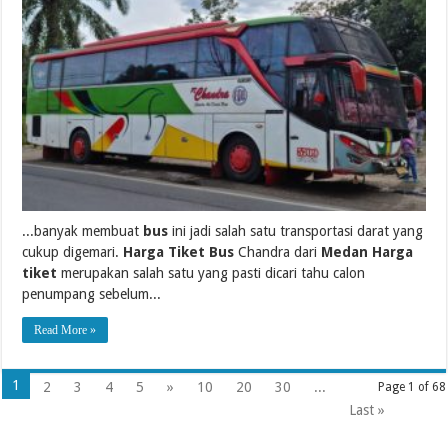
...banyak membuat
bus
ini jadi salah satu transportasi darat yang
cukup digemari.
Harga Tiket Bus
Chandra dari
Medan Harga
tiket
merupakan salah satu yang pasti dicari tahu calon
penumpang sebelum...
Read More »
1
2
3
4
5
»
10
20
30
...
Page 1 of 68
Last »