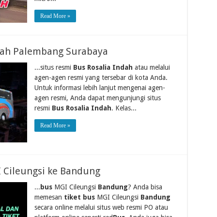
Read More »
ndah Palembang Surabaya
...situs resmi
Bus Rosalia Indah
atau melalui
agen-agen resmi yang tersebar di kota Anda.
Untuk informasi lebih lanjut mengenai agen-
agen resmi, Anda dapat mengunjungi situs
resmi
Bus Rosalia Indah
. Kelas...
Read More »
I Cileungsi ke Bandung
...
bus
MGI Cileungsi
Bandung
? Anda bisa
memesan
tiket bus
MGI Cileungsi
Bandung
secara online melalui situs web resmi PO atau