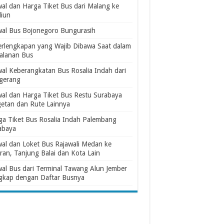
wal dan Harga Tiket Bus dari Malang ke
iun
wal Bus Bojonegoro Bungurasih
erlengkapan yang Wajib Dibawa Saat dalam
jalanan Bus
wal Keberangkatan Bus Rosalia Indah dari
gerang
wal dan Harga Tiket Bus Restu Surabaya
etan dan Rute Lainnya
ga Tiket Bus Rosalia Indah Palembang
abaya
wal dan Loket Bus Rajawali Medan ke
ran, Tanjung Balai dan Kota Lain
wal Bus dari Terminal Tawang Alun Jember
gkap dengan Daftar Busnya