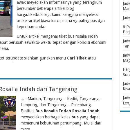
awak meyediakan informasinya yang terangkum
Jad
bersumber beberapa artikel blog
Mad
harga.tiketbus.org. kamu sanggup menyeleksi
Jad
artikel-artikel biaya karcis mana yg paling pas dgn
keperluan anda.
6 P
Per
Untuk artikel mengenai tiket bus rosalia indah
Jad
apat berubah sewaktu-waktu tepat dengan kondisi ekonomi
Tan
esia.
Jad
ket terupdate silahkan gunakan menu
Cari Tiket
atau
Mag
Har
Sur
Jad
Rosalia Indah dari Tangerang
Kisa
Jad
...– Madiun, Tangerang – Kediri, Tangerang –
Len
Lampung, dan Tangerang – Palembang.
Fasilitas
Bus Rosalia Indah Rosalia Indah
menyediakan berbagai kelas
bus
yang dapat
memenuhi kebutuhan penumpang. Mulai dari
micro...