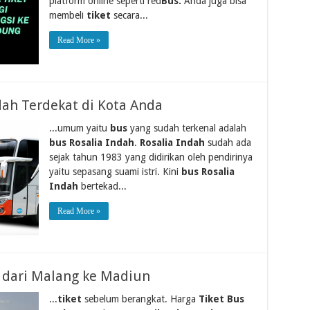
platform online seperti red
Bus.
Anda juga bisa
membeli
tiket
secara...
Read More »
dah Terdekat di Kota Anda
...umum yaitu
bus
yang sudah terkenal adalah
bus Rosalia Indah
.
Rosalia Indah
sudah ada
sejak tahun 1983 yang didirikan oleh pendirinya
yaitu sepasang suami istri. Kini
bus Rosalia
Indah
bertekad...
Read More »
s dari Malang ke Madiun
...
tiket
sebelum berangkat. Harga
Tiket Bus