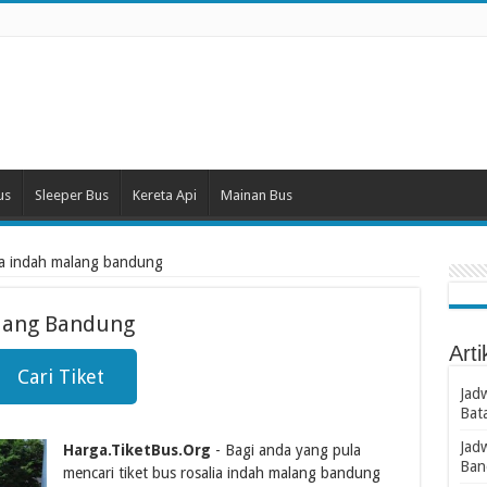
us
Sleeper Bus
Kereta Api
Mainan Bus
alia indah malang bandung
alang Bandung
Arti
Cari Tiket
Jad
Bat
Jad
Harga.TiketBus.Org
- Bagi anda yang pula
Ban
mencari tiket bus rosalia indah malang bandung