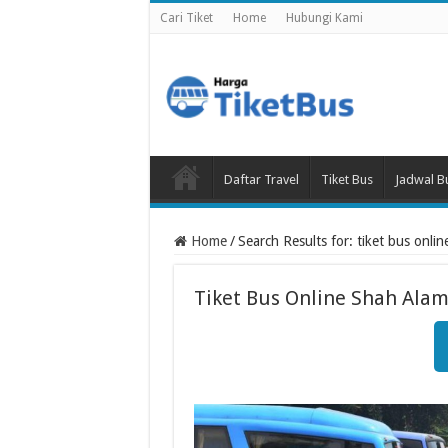
Cari Tiket
Home
Hubungi Kami
Daftar Travel
Tiket Bus
Jadwal B
Home
/
Search Results for: tiket bus onli
Tiket Bus Online Shah Ala