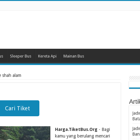
us
Sleeper Bus
Kereta Api
Mainan Bus
ne shah alam
m
Arti
Cari Tiket
Jad
Bat
Jad
Harga.TiketBus.Org
- Bagi
Ban
kamu yang berulang mencari