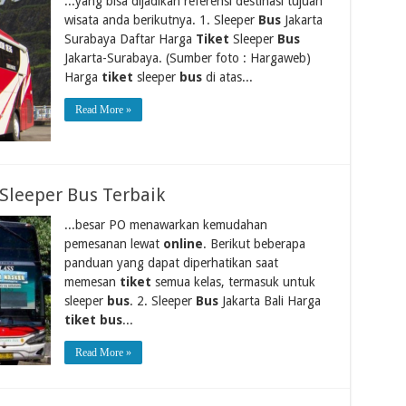
...yang bisa dijadikan referensi destinasi tujuan
wisata anda berikutnya. 1. Sleeper
Bus
Jakarta
Surabaya Daftar Harga
Tiket
Sleeper
Bus
Jakarta-Surabaya. (Sumber foto : Hargaweb)
Harga
tiket
sleeper
bus
di atas...
Read More »
Sleeper Bus Terbaik
...besar PO menawarkan kemudahan
pemesanan lewat
online
. Berikut beberapa
panduan yang dapat diperhatikan saat
memesan
tiket
semua kelas, termasuk untuk
sleeper
bus
. 2. Sleeper
Bus
Jakarta Bali Harga
tiket bus
...
Read More »