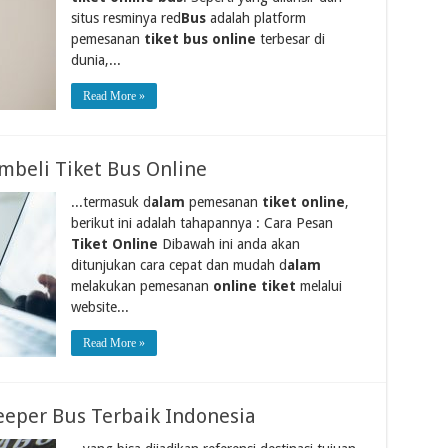
situs resminya red
Bus
adalah platform
pemesanan
tiket bus online
terbesar di
dunia,...
Read More »
beli Tiket Bus Online
...termasuk d
alam
pemesanan
tiket online
,
berikut ini adalah tahapannya : Cara Pesan
Tiket Online
Dibawah ini anda akan
ditunjukan cara cepat dan mudah d
alam
melakukan pemesanan
online tiket
melalui
website...
Read More »
eeper Bus Terbaik Indonesia