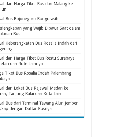
wal dan Harga Tiket Bus dari Malang ke
iun
wal Bus Bojonegoro Bungurasih
erlengkapan yang Wajib Dibawa Saat dalam
jalanan Bus
wal Keberangkatan Bus Rosalia Indah dari
gerang
wal dan Harga Tiket Bus Restu Surabaya
etan dan Rute Lainnya
ga Tiket Bus Rosalia Indah Palembang
abaya
wal dan Loket Bus Rajawali Medan ke
ran, Tanjung Balai dan Kota Lain
wal Bus dari Terminal Tawang Alun Jember
gkap dengan Daftar Busnya