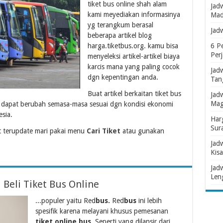
tiket bus online shah alam
Jad
kami meyediakan informasinya
Mad
yg terangkum berasal
Jad
beberapa artikel blog
harga.tiketbus.org. kamu bisa
6 P
Per
menyeleksi artikel-artikel biaya
karcis mana yang paling cocok
Jad
dgn kepentingan anda.
Tan
Buat artikel berkaitan tiket bus
Jad
Mag
a dapat berubah semasa-masa sesuai dgn kondisi ekonomi
sia.
Har
Sur
 terupdate mari pakai menu
Cari Tiket
atau gunakan
Jad
Kisa
Jad
Len
 Beli Tiket Bus Online
...populer yaitu Red
bus.
Red
bus
ini lebih
spesifik karena melayani khusus pemesanan
tiket online bus
. Seperti yang dilansir dari