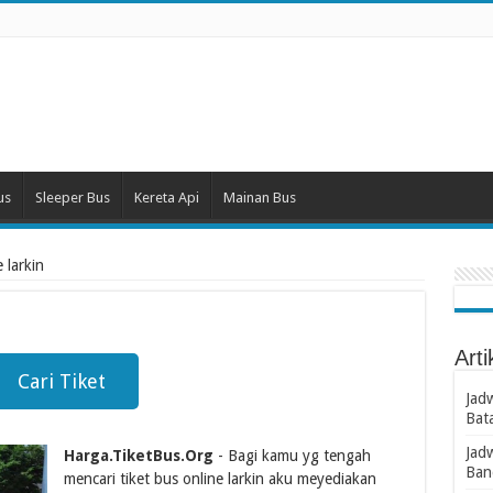
us
Sleeper Bus
Kereta Api
Mainan Bus
 larkin
Arti
Cari Tiket
Jad
Bat
Jad
Harga.TiketBus.Org
- Bagi kamu yg tengah
Ban
mencari tiket bus online larkin aku meyediakan