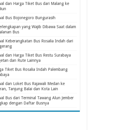
wal dan Harga Tiket Bus dari Malang ke
iun
wal Bus Bojonegoro Bungurasih
erlengkapan yang Wajib Dibawa Saat dalam
jalanan Bus
wal Keberangkatan Bus Rosalia Indah dari
gerang
wal dan Harga Tiket Bus Restu Surabaya
etan dan Rute Lainnya
ga Tiket Bus Rosalia Indah Palembang
abaya
wal dan Loket Bus Rajawali Medan ke
ran, Tanjung Balai dan Kota Lain
wal Bus dari Terminal Tawang Alun Jember
gkap dengan Daftar Busnya