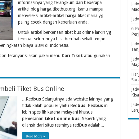
informasinya yang terangkum dari beberapa
Jad
artikel blog harga.tiketbus.org. kamu mampu
Mad
menyeleksi artikel-artikel harga tiket mana yg
Jad
paling cocok dengan keperluan anda.
6 P
Untuk artikel berkenaan tiket bus online larkin yg
Per
termuat seluruhnya bisa berubah sekali tempo
Jad
peningkatan biaya BBM di Indonesia.
Tan
on teranyar silakan pakai menu
Cari Tiket
atau gunakan
Jad
Mag
Har
Sur
beli Tiket Bus Online
Jad
Kisa
...Red
bus
Selanjutnya ada website lainnya yang
Jad
tidak kalah populer yaitu Red
bus.
Red
bus
ini
Len
lebih spesifik karena melayani khusus
pemesanan
tiket online bus
. Seperti yang
dilansir dari situs resminya red
Bus
adalah...
Read More »