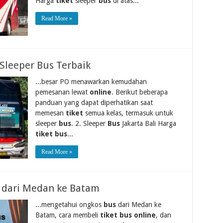
Harga
tiket
sleeper
bus
di atas...
Read More »
Sleeper Bus Terbaik
...besar PO menawarkan kemudahan
pemesanan lewat
online
. Berikut beberapa
panduan yang dapat diperhatikan saat
memesan
tiket
semua kelas, termasuk untuk
sleeper
bus
. 2. Sleeper
Bus
Jakarta Bali Harga
tiket bus
...
Read More »
s dari Medan ke Batam
...mengetahui ongkos
bus
dari Medan ke
Batam, cara membeli
tiket bus online
, dan