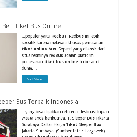
 Beli Tiket Bus Online
...populer yaitu Red
bus.
Red
bus
ini lebih
spesifik karena melayani khusus pemesanan
tiket online bus
. Seperti yang dilansir dari
situs resminya red
Bus
adalah platform
pemesanan
tiket bus online
terbesar di
dunia,...
Read More »
eeper Bus Terbaik Indonesia
...yang bisa dijadikan referensi destinasi tujuan
wisata anda berikutnya. 1. Sleeper
Bus
Jakarta
Surabaya Daftar Harga
Tiket
Sleeper
Bus
Jakarta-Surabaya. (Sumber foto : Hargaweb)