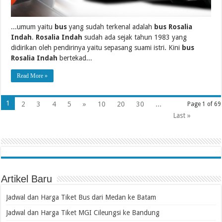
...umum yaitu
bus
yang sudah terkenal adalah
bus Rosalia
Indah
.
Rosalia Indah
sudah ada sejak tahun 1983 yang
didirikan oleh pendirinya yaitu sepasang suami istri. Kini
bus
Rosalia Indah
bertekad...
Read More »
1
2
3
4
5
»
10
20
30
...
Page 1 of 69
Last »
Artikel Baru
Jadwal dan Harga Tiket Bus dari Medan ke Batam
Jadwal dan Harga Tiket MGI Cileungsi ke Bandung