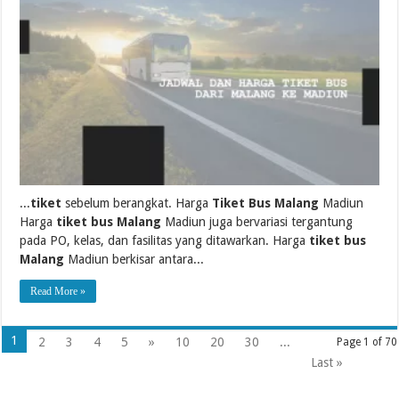
...
tiket
sebelum berangkat. Harga
Tiket Bus Malang
Madiun
Harga
tiket bus Malang
Madiun juga bervariasi tergantung
pada PO, kelas, dan fasilitas yang ditawarkan. Harga
tiket bus
Malang
Madiun berkisar antara...
Read More »
1
2
3
4
5
»
10
20
30
...
Page 1 of 70
Last »