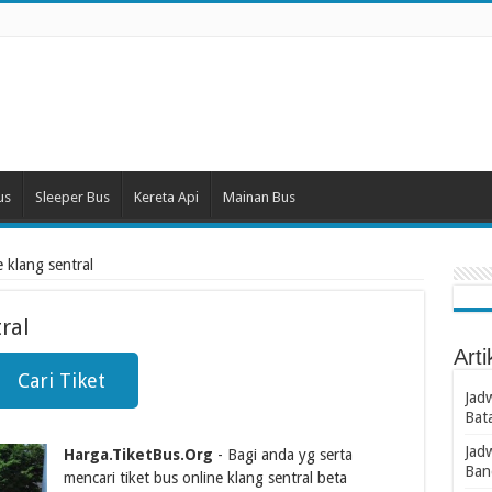
us
Sleeper Bus
Kereta Api
Mainan Bus
e klang sentral
ral
Arti
Cari Tiket
Jad
Bat
Jad
Harga.TiketBus.Org
- Bagi anda yg serta
Ban
mencari tiket bus online klang sentral beta