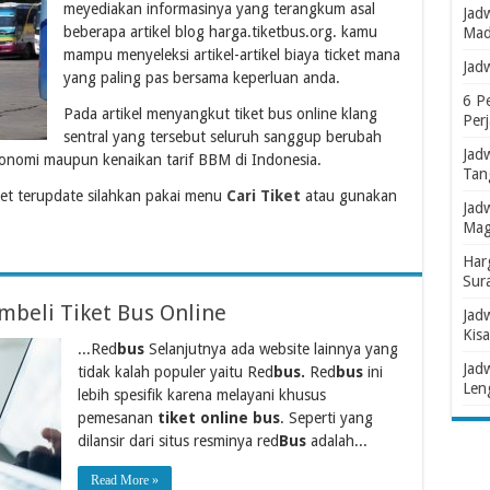
meyediakan informasinya yang terangkum asal
Jad
beberapa artikel blog harga.tiketbus.org. kamu
Mad
mampu menyeleksi artikel-artikel biaya ticket mana
Jad
yang paling pas bersama keperluan anda.
6 P
Pada artikel menyangkut tiket bus online klang
Per
sentral yang tersebut seluruh sanggup berubah
Jad
onomi maupun kenaikan tarif BBM di Indonesia.
Tan
et terupdate silahkan pakai menu
Cari Tiket
atau gunakan
Jad
Mag
Har
Sur
beli Tiket Bus Online
Jad
Kisa
...Red
bus
Selanjutnya ada website lainnya yang
Jad
tidak kalah populer yaitu Red
bus.
Red
bus
ini
Len
lebih spesifik karena melayani khusus
pemesanan
tiket online bus
. Seperti yang
dilansir dari situs resminya red
Bus
adalah...
Read More »