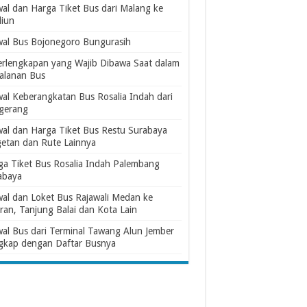
wal dan Harga Tiket Bus dari Malang ke
iun
wal Bus Bojonegoro Bungurasih
erlengkapan yang Wajib Dibawa Saat dalam
jalanan Bus
wal Keberangkatan Bus Rosalia Indah dari
gerang
wal dan Harga Tiket Bus Restu Surabaya
etan dan Rute Lainnya
ga Tiket Bus Rosalia Indah Palembang
abaya
wal dan Loket Bus Rajawali Medan ke
ran, Tanjung Balai dan Kota Lain
wal Bus dari Terminal Tawang Alun Jember
gkap dengan Daftar Busnya