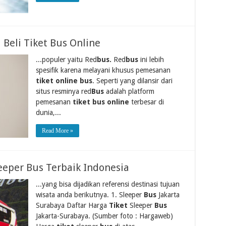
 Beli Tiket Bus Online
...populer yaitu Red
bus.
Red
bus
ini lebih
spesifik karena melayani khusus pemesanan
tiket online bus
. Seperti yang dilansir dari
situs resminya red
Bus
adalah platform
pemesanan
tiket bus online
terbesar di
dunia,...
Read More »
eeper Bus Terbaik Indonesia
...yang bisa dijadikan referensi destinasi tujuan
wisata anda berikutnya. 1. Sleeper
Bus
Jakarta
Surabaya Daftar Harga
Tiket
Sleeper
Bus
Jakarta-Surabaya. (Sumber foto : Hargaweb)