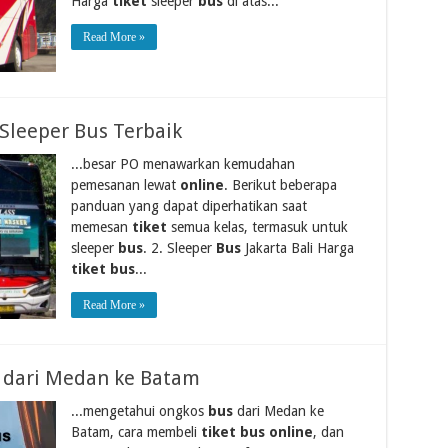
Harga
tiket
sleeper
bus
di atas...
Read More »
Sleeper Bus Terbaik
...besar PO menawarkan kemudahan
pemesanan lewat
online
. Berikut beberapa
panduan yang dapat diperhatikan saat
memesan
tiket
semua kelas, termasuk untuk
sleeper
bus
. 2. Sleeper
Bus
Jakarta Bali Harga
tiket bus
...
Read More »
s dari Medan ke Batam
...mengetahui ongkos
bus
dari Medan ke
Batam, cara membeli
tiket bus online
, dan