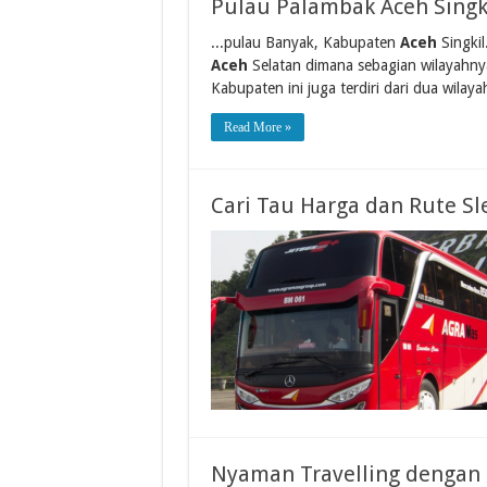
Pulau Palambak Aceh Singk
...pulau Banyak, Kabupaten
Aceh
Singkil
Aceh
Selatan dimana sebagian wilayahny
Kabupaten ini juga terdiri dari dua wilayah
Read More »
Cari Tau Harga dan Rute Sl
Nyaman Travelling dengan 