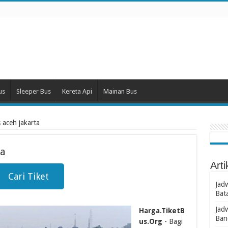
us
Sleeper Bus
Kereta Api
Mainan Bus
 aceh jakarta
ta
Arti
Cari Tiket
Jad
Bat
Jad
Harga.TiketB
Ban
us.Org
- Bagi