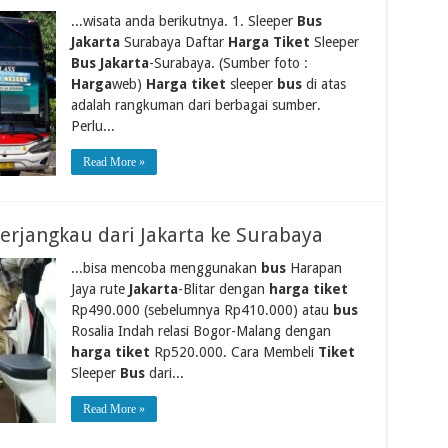
...wisata anda berikutnya. 1. Sleeper
Bus
Jakarta
Surabaya Daftar
Harga Tiket
Sleeper
Bus Jakarta
-Surabaya. (Sumber foto :
Harga
web)
Harga tiket
sleeper
bus
di atas
adalah rangkuman dari berbagai sumber.
Perlu...
Read More »
erjangkau dari Jakarta ke Surabaya
...bisa mencoba menggunakan
bus
Harapan
Jaya rute
Jakarta
-Blitar dengan
harga tiket
Rp490.000 (sebelumnya Rp410.000) atau
bus
Rosalia Indah relasi Bogor-Malang dengan
harga tiket
Rp520.000. Cara Membeli
Tiket
Sleeper
Bus
dari...
Read More »