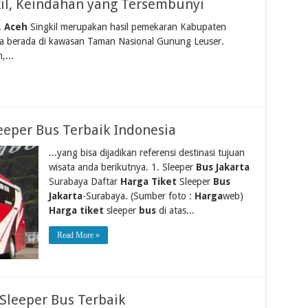
il, Keindahan yang Tersembunyi
.
Aceh
Singkil merupakan hasil pemekaran Kabupaten
a berada di kawasan Taman Nasional Gunung Leuser.
,...
eeper Bus Terbaik Indonesia
...yang bisa dijadikan referensi destinasi tujuan
wisata anda berikutnya. 1. Sleeper
Bus Jakarta
Surabaya Daftar
Harga Tiket
Sleeper
Bus
Jakarta
-Surabaya. (Sumber foto :
Harga
web)
Harga tiket
sleeper
bus
di atas...
Read More »
Sleeper Bus Terbaik