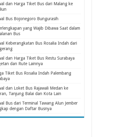
wal dan Harga Tiket Bus dari Malang ke
iun
wal Bus Bojonegoro Bungurasih
erlengkapan yang Wajib Dibawa Saat dalam
jalanan Bus
wal Keberangkatan Bus Rosalia Indah dari
gerang
wal dan Harga Tiket Bus Restu Surabaya
etan dan Rute Lainnya
ga Tiket Bus Rosalia Indah Palembang
abaya
wal dan Loket Bus Rajawali Medan ke
ran, Tanjung Balai dan Kota Lain
wal Bus dari Terminal Tawang Alun Jember
gkap dengan Daftar Busnya