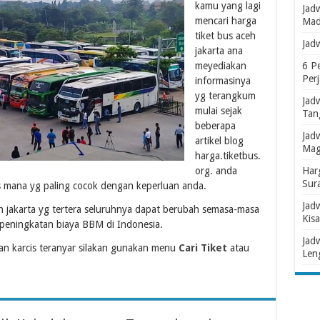
kamu yang lagi
Jad
mencari harga
Mad
tiket bus aceh
Jad
jakarta ana
meyediakan
6 P
Per
informasinya
yg terangkum
Jad
mulai sejak
Tan
beberapa
Jad
artikel blog
Mag
harga.tiketbus.
org. anda
Har
Sur
rcis mana yg paling cocok dengan keperluan anda.
Jad
eh jakarta yg tertera seluruhnya dapat berubah semasa-masa
Kisa
eningkatan biaya BBM di Indonesia.
Jad
n karcis teranyar silakan gunakan menu
Cari Tiket
atau
Len