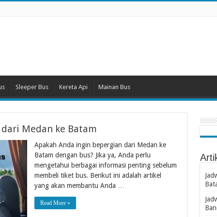
us
Sleeper Bus
Kereta Api
Mainan Bus
s dari Medan ke Batam
Apakah Anda ingin bepergian dari Medan ke
Batam dengan bus? Jika ya, Anda perlu
Arti
mengetahui berbagai informasi penting sebelum
membeli tiket bus. Berikut ini adalah artikel
Jad
Bat
yang akan membantu Anda …
Jad
Read More »
Ban