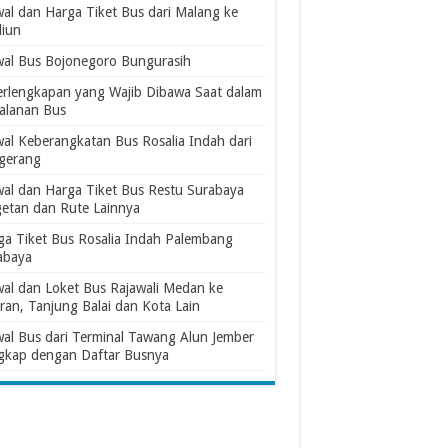
wal dan Harga Tiket Bus dari Malang ke
iun
wal Bus Bojonegoro Bungurasih
erlengkapan yang Wajib Dibawa Saat dalam
jalanan Bus
wal Keberangkatan Bus Rosalia Indah dari
gerang
wal dan Harga Tiket Bus Restu Surabaya
etan dan Rute Lainnya
ga Tiket Bus Rosalia Indah Palembang
abaya
wal dan Loket Bus Rajawali Medan ke
ran, Tanjung Balai dan Kota Lain
wal Bus dari Terminal Tawang Alun Jember
gkap dengan Daftar Busnya