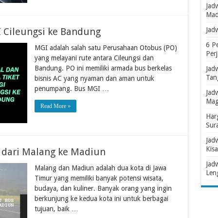
Jad
Mad
I Cileungsi ke Bandung
Jad
6 P
MGI adalah salah satu Perusahaan Otobus (PO)
Per
yang melayani rute antara Cileungsi dan
Bandung. PO ini memiliki armada bus berkelas
Jad
Tan
bisnis AC yang nyaman dan aman untuk
penumpang. Bus MGI …
Jad
Mag
Read More »
Har
Sur
Jad
Kisa
s dari Malang ke Madiun
Jad
Malang dan Madiun adalah dua kota di Jawa
Len
Timur yang memiliki banyak potensi wisata,
budaya, dan kuliner. Banyak orang yang ingin
berkunjung ke kedua kota ini untuk berbagai
tujuan, baik …