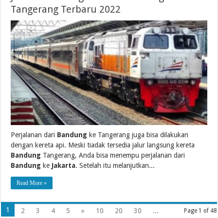
Tangerang Terbaru 2022
Perjalanan dari
Bandung
ke Tangerang juga bisa dilakukan
dengan kereta api. Meski tiadak tersedia jalur langsung kereta
Bandung
Tangerang, Anda bisa menempu perjalanan dari
Bandung
ke
Jakarta
. Setelah itu melanjutkan...
Read More »
1
2
3
4
5
»
10
20
30
...
Page 1 of 48