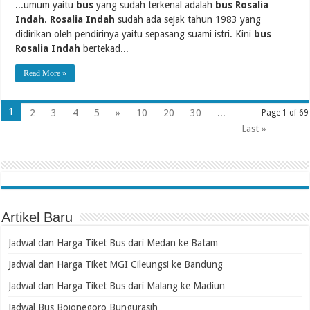
...umum yaitu
bus
yang sudah terkenal adalah
bus Rosalia
Indah
.
Rosalia Indah
sudah ada sejak tahun 1983 yang
didirikan oleh pendirinya yaitu sepasang suami istri. Kini
bus
Rosalia Indah
bertekad...
Read More »
1
2
3
4
5
»
10
20
30
...
Page 1 of 69
Last »
Artikel Baru
Jadwal dan Harga Tiket Bus dari Medan ke Batam
Jadwal dan Harga Tiket MGI Cileungsi ke Bandung
Jadwal dan Harga Tiket Bus dari Malang ke Madiun
Jadwal Bus Bojonegoro Bungurasih